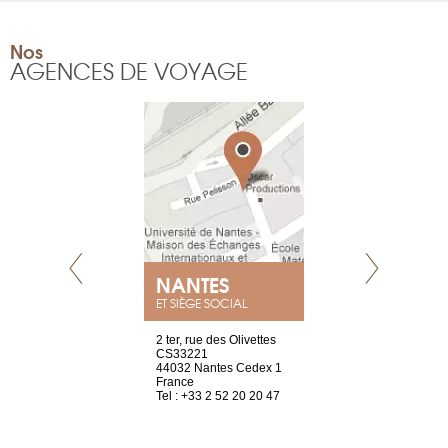
Nos
AGENCES DE VOYAGE
NANTES
GENÈV
ET SIÈGE SOCIAL
Saint-Exupéry
2 ter, rue des Olivettes
rue de Montc
n
CS33221
1207 Genèv
44032 Nantes Cedex 1
Suisse
 81 88 45 68
France
Tel : +41 22 
Tel : +33 2 52 20 20 47