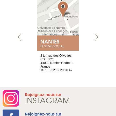
NANTES
GENÈV
ET SIÈGE SOCIAL
Saint-Exupéry
2 ter, rue des Olivettes
rue de Montc
n
CS33221
1207 Genèv
44032 Nantes Cedex 1
Suisse
 81 88 45 68
France
Tel : +41 22 
Tel : +33 2 52 20 20 47
Rejoignez-nous sur
INSTAGRAM
Rejoignez-nous sur