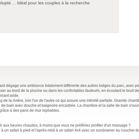
olupté ... Idéal pour les couples à la recherche
rant dégage une ambiance totalement différente des autres lodges du parc, avec 
lasser au bord de la piscine ou dans les confortables fauteuils, en écoutant le bruit d
nnant aride.
de la rivière, loin l'un de l'autre ce qui assure une intimité parfaite. Grande chambr
alle de bain avec douche et baignoire encastrée. La chambre et la salle de bain s'ou
e grâce à des pans de mur repliables.
hir aux heures chaudes, à moins que vous ne préfériez profiter d'un massage ?
 un safari à pied et l'après-midi à un safari 4x4 avec un sundowner au coucher du