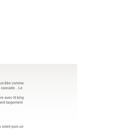
peut-être comme
e cascade... Le
e avec lit king
vrent largement
 soleil puis un