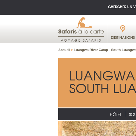
CHERCHER UN 
DESTINATIONS
VOYAGE SAFARIS
Accueil
>
Luangwa River Camp - South Luangwa
LUANGWA 
SOUTH LU
HÔTEL
SO