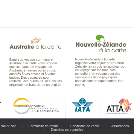
Nouvelle-Zélande à la carte
Expert du voyage sur mesure,
organise votre séjour en Nouvelle-
Australie à la Carte vous propose
Zélande, en circuit, en autotour ou
tous les types de voyages en
en voyage sur mesure. Nos
Australie, en séjour ou en circuit,
conseillers en voyage sont des
adaptés à vos envies et à votre
spécialistes de ce pays qu’ils
budget. Des vacances pour
connaissent presque comme leur
routards, des autotours, des circuits
poche.
organisés en français ou en anglais.
Plan du site
Formulaire de retour
Conditions de vente
Assurances
Données personnelles