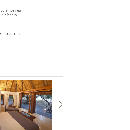
 ou en petites
un dîner "al
vière peut être