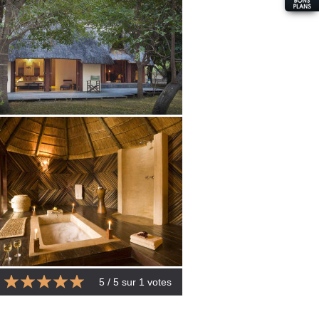
5
/ 5 sur
1
votes