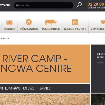
02 28 08
VOYAGE
du lundi au sa
CIRCUITS
THÉMATIQUES
RENCONTRES
QUAND PARTIR ?
VOYAGES 
 centre
RIVER CAMP -
Si vou
merci
ANGWA CENTRE
UTH LUANGWE - MFUWE
ZAMBIE