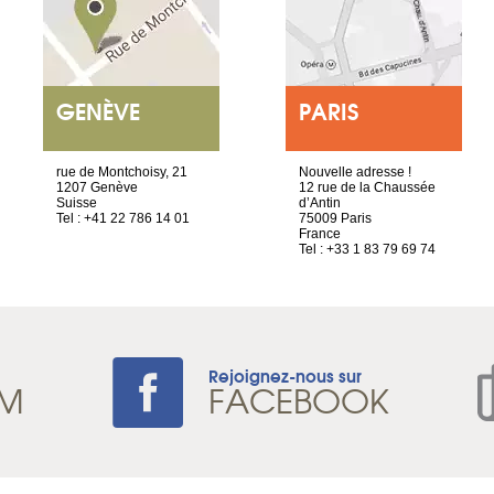
GENÈVE
PARIS
rue de Montchoisy, 21
Nouvelle adresse !
1207 Genève
12 rue de la Chaussée
Suisse
d’Antin
Tel : +41 22 786 14 01
75009 Paris
France
Tel : +33 1 83 79 69 74
Rejoignez-nous sur
AM
FACEBOOK