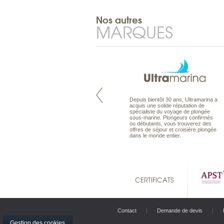
Nos autres
MARQUES
Pacifique à la carte est le spécialiste
Depuis bientôt 30 ans, Ultramarina a
des voyages dans le Pacifique.
acquis une solide réputation de
Partez à l’autre bout du monde, en
spécialiste du voyage de plongée
séjour ou en croisière, pour
sous-marine. Plongeurs confirmés
découvrir des peuples et des îles
ou débutants, vous trouverez des
toujours plus surprenants, en hôtels
offres de séjour et croisière plongée
de luxe, comme dans des pensions
dans le monde entier.
de charme.
CERTIFICATS
Contact
Demande de devis
Gestion des cookies