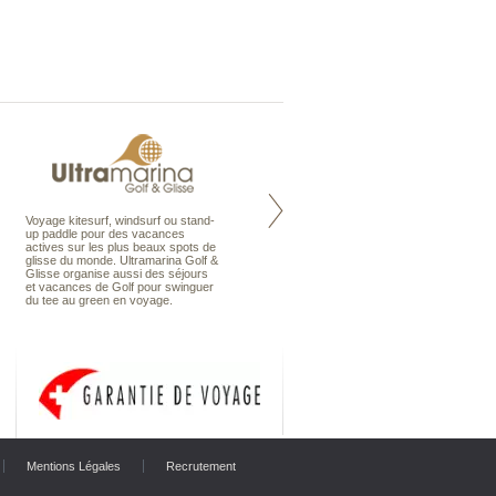
Voyage kitesurf, windsurf ou stand-
Maldives à la Carte propose tous
up paddle pour des vacances
les types de voyages aux Maldives,
actives sur les plus beaux spots de
en séjour ou en croisière, pour des
glisse du monde. Ultramarina Golf &
couples, des vacances en famille ou
Glisse organise aussi des séjours
individuels amateurs de croisière.
et vacances de Golf pour swinguer
Une sélection d’îles et hôtels, fruit
du tee au green en voyage.
d’un travail rigoureux, pour offrir le
meilleur des Maldives.
Mentions Légales
Recrutement