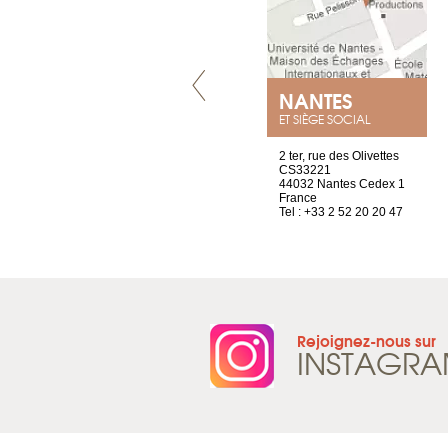
LYON
NANTES
ET SIÈGE SOCIAL
4 rue A de Saint-Exupéry
2 ter, rue des Olivettes
69002 Lyon
CS33221
France
44032 Nantes Cedex 1
Tel : +33 4 81 88 45 68
France
Tel : +33 2 52 20 20 47
Rejoignez-nous sur
INSTAGR