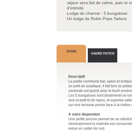
séjour sera fait de calme, paix et v
d'intimité.
Lodge de charme - 5 bungalows
Un lodge de Robin Pope Safaris
DIVERS
GALERIE PHOTOS
Descriptif
La partie commune bar, salon et restau
un petit air asiatique. Il fait bon se pré
contraste est grand avec le bush enviro
Les 5 bungalows sont disséminés le long 
size et petit lit de repos, et superbe s
sur une terrasse privée face à la rivièr
A votre disposition
Une petite piscine permet de se rafraîc
Généralement la matinée est consacrée à
retour en safari de nuit.