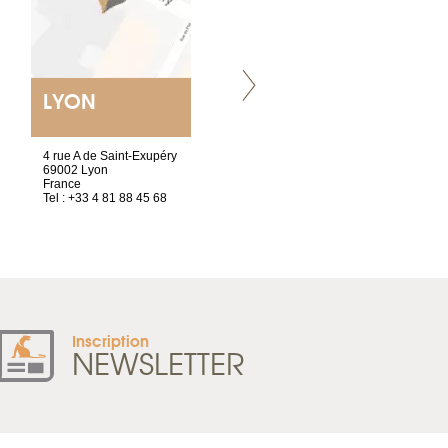
LYON
NANTES
ET SIÈGE SOCIAL
4 rue A de Saint-Exupéry
2 ter, rue des Olivettes
69002 Lyon
CS33221
France
44032 Nantes Cedex 1
Tel : +33 4 81 88 45 68
France
Tel : +33 2 52 20 20 47
Inscription
NEWSLETTER