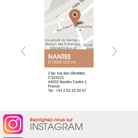
NANTES
GENÈV
ET SIÈGE SOCIAL
Saint-Exupéry
2 ter, rue des Olivettes
rue de Montc
n
CS33221
1207 Genèv
44032 Nantes Cedex 1
Suisse
 81 88 45 68
France
Tel : +41 22 
Tel : +33 2 52 20 20 47
Rejoignez-nous sur
INSTAGRAM