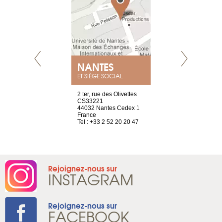
NANTES
GENÈV
ET SIÈGE SOCIAL
Saint-Exupéry
2 ter, rue des Olivettes
rue de Montc
n
CS33221
1207 Genèv
44032 Nantes Cedex 1
Suisse
 81 88 45 68
France
Tel : +41 22 
Tel : +33 2 52 20 20 47
Rejoignez-nous sur
INSTAGRAM
Rejoignez-nous sur
FACEBOOK