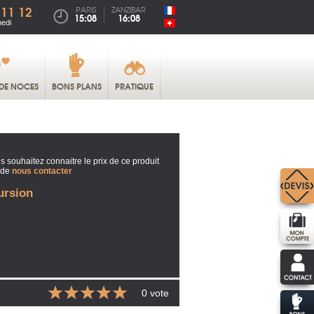
 11 12
PARIS
ZANZIBAR
15:08
16:08
medi
DE NOCES
BONS PLANS
PRATIQUE
s souhaitez connaitre le prix de ce produit
 de
nous contacter
ursion
0 vote