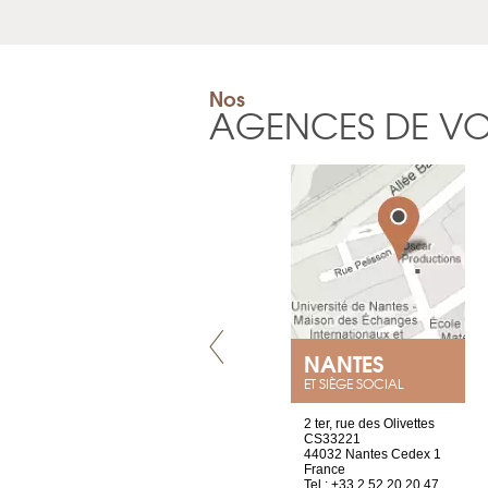
Nos
AGENCES DE V
LYON
NANTES
ET SIÈGE SOCIAL
4 rue A de Saint-Exupéry
2 ter, rue des Olivettes
69002 Lyon
CS33221
France
44032 Nantes Cedex 1
Tel : +33 4 81 88 45 68
France
Tel : +33 2 52 20 20 47