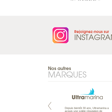
Rejoignez-nous sur
INSTAGR
Nos autres
MARQUES
Pacifique à la carte est le spécialiste
Depuis bientôt 30 ans, Ultramarina a
des voyages dans le Pacifique.
acquis une solide réputation de