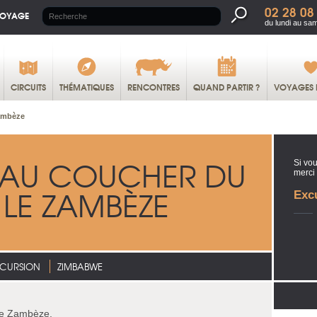
02 28 08
VOYAGE
du lundi au sa
CIRCUITS
THÉMATIQUES
RENCONTRES
QUAND PARTIR ?
VOYAGES 
Zambèze
E AU COUCHER DU
Si vou
merci
 LE ZAMBÈZE
Exc
CURSION
ZIMBABWE
 le Zambèze.