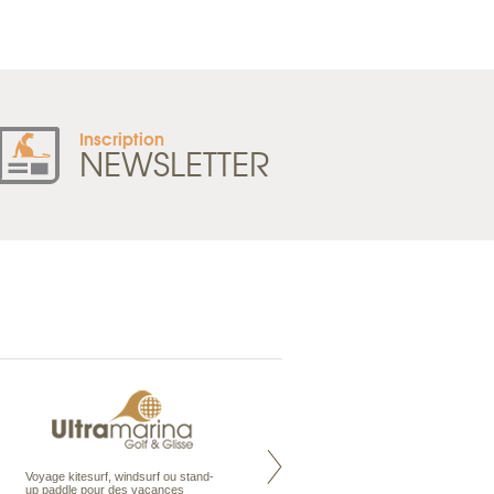
Inscription
NEWSLETTER
Voyage kitesurf, windsurf ou stand-
Maldives à la Carte propose tous
up paddle pour des vacances
les types de voyages aux Maldives,