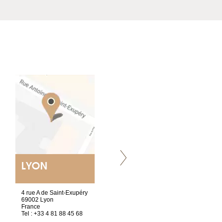
LYON
NANTES
ET SIÈGE SOCIAL
4 rue A de Saint-Exupéry
2 ter, rue des Olivettes
69002 Lyon
CS33221
France
44032 Nantes Cedex 1
Tel : +33 4 81 88 45 68
France
Tel : +33 2 52 20 20 47