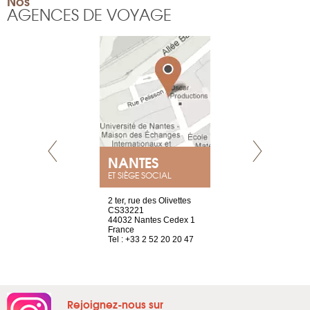
Nos
AGENCES DE VOYAGE
NANTES
GENÈV
ET SIÈGE SOCIAL
Saint-Exupéry
2 ter, rue des Olivettes
rue de Montc
n
CS33221
1207 Genèv
44032 Nantes Cedex 1
Suisse
 81 88 45 68
France
Tel : +41 22 
Tel : +33 2 52 20 20 47
Rejoignez-nous sur