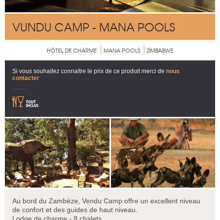
VUNDU CAMP - MANA POOLS
HÔTEL DE CHARME
MANA POOLS
ZIMBABWE
Si vous souhaitez connaitre le prix de ce produit merci de
nous
contacter
Au bord du Zambèze, Vendu Camp offre un excellent niveau
de confort et des guides de haut niveau.
Lodge de charme - 8 chalets