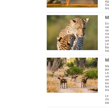
ég
Dan
le
M
En 
sa
ra
no
en
an
Le
fl
he
M
Ma
te
Les
un
re
ba
les
tr
Le 
ch
par