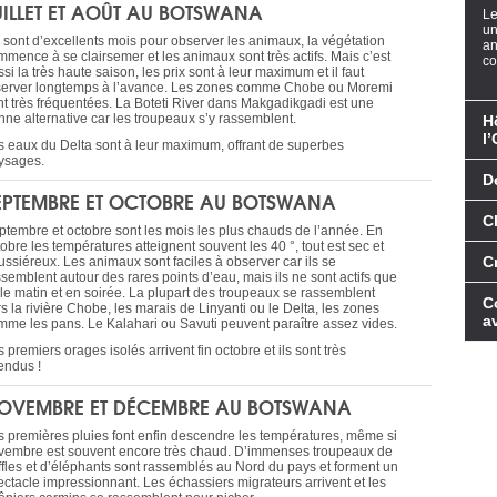
UILLET ET AOÛT AU BOTSWANA
Le
un
 sont d’excellents mois pour observer les animaux, la végétation
an
mmence à se clairsemer et les animaux sont très actifs. Mais c’est
co
si la très haute saison, les prix sont à leur maximum et il faut
server longtemps à l’avance. Les zones comme Chobe ou Moremi
nt très fréquentées. La Boteti River dans Makgadikgadi est une
nne alternative car les troupeaux s’y rassemblent.
H
l
s eaux du Delta sont à leur maximum, offrant de superbes
ysages.
D
EPTEMBRE ET OCTOBRE AU BOTSWANA
C
ptembre et octobre sont les mois les plus chauds de l’année. En
obre les températures atteignent souvent les 40 °, tout est sec et
C
ussiéreux. Les animaux sont faciles à observer car ils se
ssemblent autour des rares points d’eau, mais ils ne sont actifs que
t le matin et en soirée. La plupart des troupeaux se rassemblent
C
s la rivière Chobe, les marais de Linyanti ou le Delta, les zones
a
mme les pans. Le Kalahari ou Savuti peuvent paraître assez vides.
 premiers orages isolés arrivent fin octobre et ils sont très
endus !
OVEMBRE ET DÉCEMBRE AU BOTSWANA
s premières pluies font enfin descendre les températures, même si
vembre est souvent encore très chaud. D’immenses troupeaux de
ffles et d’éléphants sont rassemblés au Nord du pays et forment un
ectacle impressionnant. Les échassiers migrateurs arrivent et les