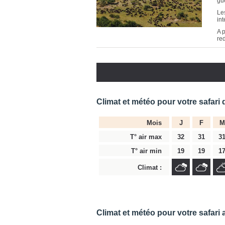
gu
Le
in
A p
red
Climat et météo pour votre safari 
Mois
J
F
M
T° air max
32
31
3
T° air min
19
19
1
Climat :
Climat et météo pour votre safari 