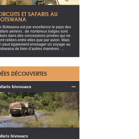
IRCUITS ET SAFARIS AU
BOTSWANA
e Botswana est par excellence le pays des
afaris aériens : de nombreux lodges sont
itués dans des concessions privées qui ne
ont reliées entre elles que par avion. Mais
n peut également envisager un voyage au
otswana de bien d’autres manières : ...
DÉES DÉCOUVERTES
afaris bivouacs
faris bivouacs