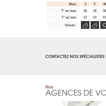
Mois
J
F
M
T° air max
32
31
3
T° air min
17
17
1
Climat :
CONTACTEZ NOS SPÉCIALISTES 
Nos
AGENCES DE V