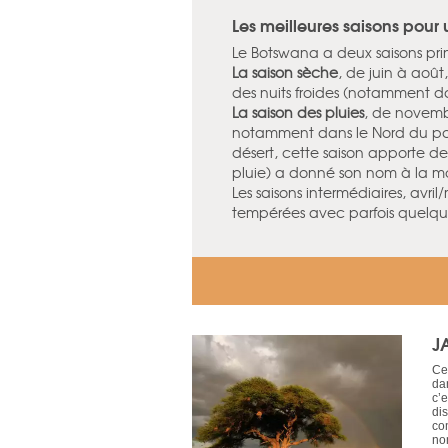
Les meilleures saisons pour
Le Botswana a deux saisons prin
La saison sèche
, de juin à août
des nuits froides (notamment da
La saison des pluies
, de novemb
notamment dans le Nord du pay
désert, cette saison apporte des
pluie) a donné son nom à la m
Les saisons intermédiaires, avr
tempérées avec parfois quelque
J
Ce
dan
c’
dis
co
no