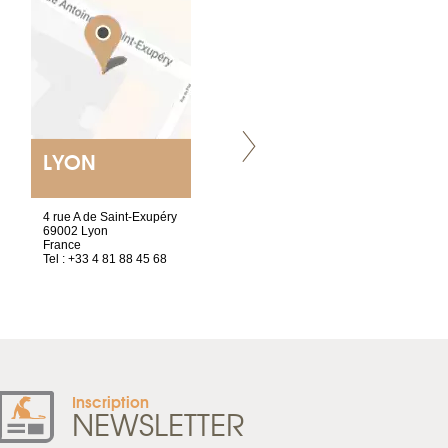
LYON
NANTES
ET SIÈGE SOCIAL
4 rue A de Saint-Exupéry
2 ter, rue des Olivettes
69002 Lyon
CS33221
France
44032 Nantes Cedex 1
Tel : +33 4 81 88 45 68
France
Tel : +33 2 52 20 20 47
Inscription
NEWSLETTER