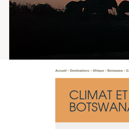
Accueil
>
Destinations
>
Afrique
>
Botswana
>
G
CLIMAT E
BOTSWAN