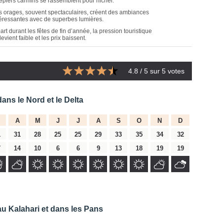
êpiers carmins se rassemblent pour nicher.
s orages, souvent spectaculaires, créent des ambiances
téressantes avec de superbes lumières.
art durant les fêtes de fin d’année, la pression touristique
evient faible et les prix baissent.
4.8
/ 5 sur
5
votes
dans le Nord et le Delta
A
M
J
J
A
S
O
N
D
1
31
28
25
25
29
33
35
34
32
7
14
10
6
6
9
13
18
19
19
au Kalahari et dans les Pans