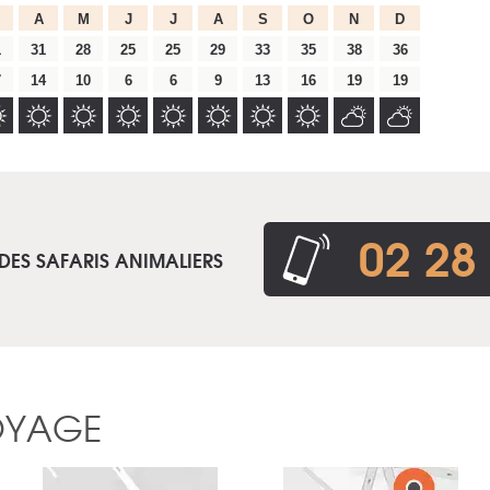
A
M
J
J
A
S
O
N
D
1
31
28
25
25
29
33
35
38
36
7
14
10
6
6
9
13
16
19
19
02 28
DES SAFARIS ANIMALIERS
OYAGE