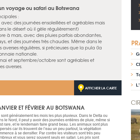
 un voyage ou safari au Botswana
cipales :
, avec des journées ensoleillées et agréables mais
ns le désert où il gèle régulièrement)
re à mars, avec des pluies parfois abondantes,
PR
s, et des journées très chaudes. Même dans le
 averses régulières, si précieuses que la pula (la
onnaie nationale.
G
il/mai et septembre/octobre sont agréables et
C
s averses.
T
L
AFFICHER LA CARTE
CIR
ANVIER ET FÉVRIER AU BOTSWANA
 sont généralement les mois les plus pluvieux. Dans le Delta ou
s le Nord, il peut y avoir des journées entières de pluie, même si
est rare, et le lendemain faire grand beau. Les animaux sont plus
persés car ils trouvent de l’eau un peu partout, la végétation
mmence à se densifier. Par contre les visiteurs sont très peu
mbreux et vous serez souvent seuls en safari. Les prix sont