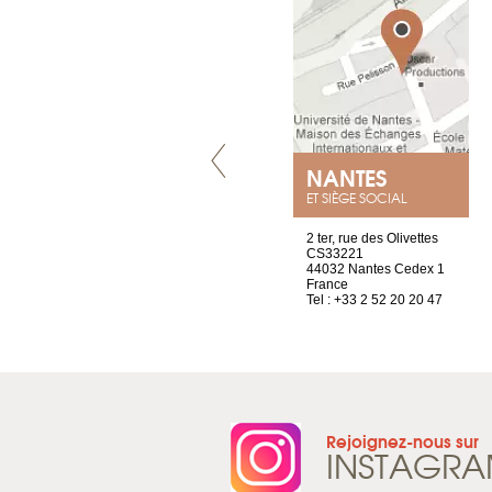
LYON
NANTES
ET SIÈGE SOCIAL
4 rue A de Saint-Exupéry
2 ter, rue des Olivettes
69002 Lyon
CS33221
France
44032 Nantes Cedex 1
Tel : +33 4 81 88 45 68
France
Tel : +33 2 52 20 20 47
Rejoignez-nous sur
INSTAGR