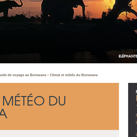
ELÉPHANTS
uide de voyage au Botswana
>
Climat et météo du Botswana
T MÉTÉO DU
A