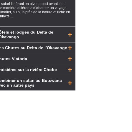
 safari itinérant en bivouac est avant tout
e manière différente d’aborder un voyage
imalier, au plus près de la nature et riche en
ntacts ...
ôtels et lodges du Delta de
’Okavango
es Chutes au Delta de l’Okavango
hutes Victoria
roisières sur la rivière Chobe
ombiner un safari au Botswana
vec un autre pays