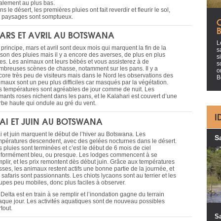
alement au plus bas.
s le désert, les premières pluies ont fait reverdir et fleurir le sol,
s paysages sont somptueux.
C
ARS ET AVRIL AU BOTSWANA
L
principe, mars et avril sont deux mois qui marquent la fin de la
s
ison des pluies mais il y a encore des averses, de plus en plus
s
res. Les animaux ont leurs bébés et vous assisterez à de
s
mbreuses scènes de chasse, notamment sur les pans. Il y a
o
core très peu de visiteurs mais dans le Nord les observations des
B
imaux sont un peu plus difficiles car masqués par la végétation.
s températures sont agréables de jour comme de nuit. Les
amants roses nichent dans les pans, et le Kalahari est couvert d’une
rbe haute qui ondule au gré du vent.
I
AI ET JUIN AU BOTSWANA
i et juin marquent le début de l’hiver au Botswana. Les
S
mpératures descendent, avec des gelées nocturnes dans le désert.
 pluies sont terminées et c’est le début de 6 mois de ciel
iformément bleu, ou presque. Les lodges commencent à se
mplir, et les prix remontent dès début juin. Grâce aux températures
sses, les animaux restent actifs une bonne partie de la journée, et
 safaris sont passionnants. Les chiots lycaons sont au terrier et les
oupes peu mobiles, donc plus faciles à observer.
Delta est en train à se remplir et l’inondation gagne du terrain
aque jour. Les activités aquatiques sont de nouveau possibles
tout.
Sa