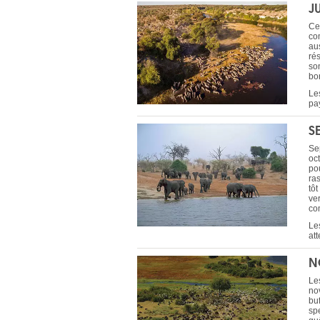
J
Ce
co
aus
ré
so
bo
Le
pa
S
Se
oct
po
ra
tô
ver
co
Les
att
N
Le
no
bu
sp