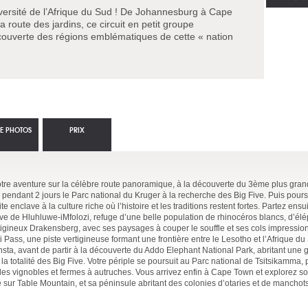
versité de l’Afrique du Sud ! De Johannesburg à Cape
 route des jardins, ce circuit en petit groupe
uverte des régions emblématiques de cette « nation
IE PHOTOS
PRIX
tre aventure sur la célèbre route panoramique, à la découverte du 3ème plus gra
 pendant 2 jours le Parc national du Kruger à la recherche des Big Five. Puis pours
e enclave à la culture riche où l’histoire et les traditions restent fortes. Partez ens
rve de Hluhluwe-iMfolozi, refuge d’une belle population de rhinocéros blancs, d’élé
rtigineux Drakensberg, avec ses paysages à couper le souffle et ses cols impressi
ani Pass, une piste vertigineuse formant une frontière entre le Lesotho et l’Afrique d
Chinsta, avant de partir à la découverte du Addo Elephant National Park, abritant une
 totalité des Big Five. Votre périple se poursuit au Parc national de Tsitsikamma, p
des vignobles et fermes à autruches. Vous arrivez enfin à Cape Town et explorez son
 sur Table Mountain, et sa péninsule abritant des colonies d’otaries et de manchots