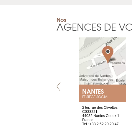
Nos
AGENCES DE V
LYON
NANTES
ET SIÈGE SOCIAL
4 rue A de Saint-Exupéry
2 ter, rue des Olivettes
69002 Lyon
CS33221
France
44032 Nantes Cedex 1
Tel : +33 4 81 88 45 68
France
Tel : +33 2 52 20 20 47