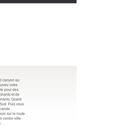
nd canyon au
uivez votre
uite pour des
phants et de
onnants. Grand
u Sud. Puis vous
 grande
uis sur la route
 centre-ville
.