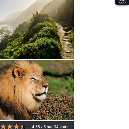
4.88
/ 5 sur
34
votes