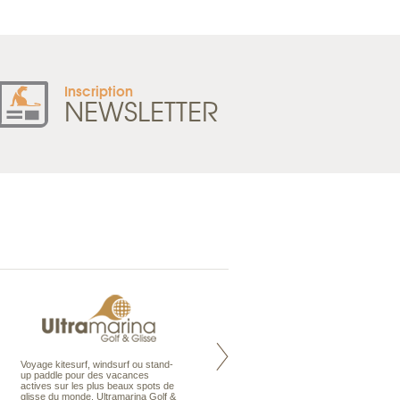
Inscription
NEWSLETTER
Voyage kitesurf, windsurf ou stand-
Maldives à la Carte propose tous
up paddle pour des vacances
les types de voyages aux Maldives,
actives sur les plus beaux spots de
en séjour ou en croisière, pour des
glisse du monde. Ultramarina Golf &
couples, des vacances en famille ou