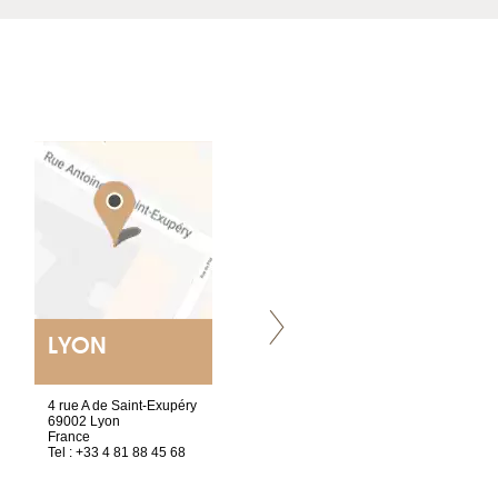
LYON
NANTES
ET SIÈGE SOCIAL
4 rue A de Saint-Exupéry
2 ter, rue des Olivettes
69002 Lyon
CS33221
France
44032 Nantes Cedex 1
Tel : +33 4 81 88 45 68
France
Tel : +33 2 52 20 20 47