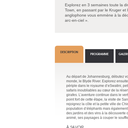
Explorez en 3 semaines toute la di
Town, en passant par le Kruger et la
anglophone vous emmène à la déco
arc-en-ciel ».
DESCRIPTION
PROGRAMME
GALER
Au départ de Johannesburg, débutez vo
monde, le Blyde River. Explorez ensuite
périple dans le royaume d’eSwatini, petit
safaris inoubliables au cœur de la rése
girafes. L’aventure continue dans le ve
point fort de cette étape, la visite de S
rejoignez la côte et la petite ville de 
population d’éléphants mais également la
des jardins et des vins à la découverte 
animé, ses paysages à couper le souffle
À SAVOIR