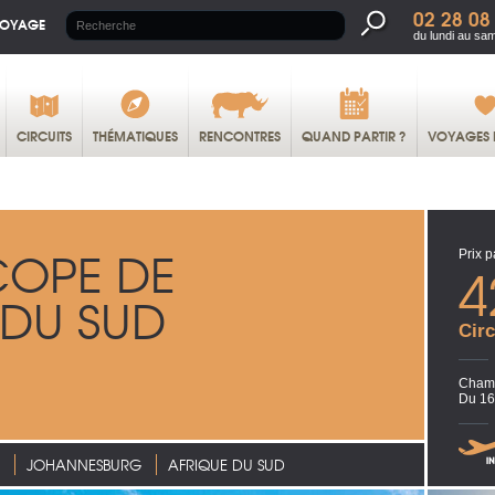
02 28 08
VOYAGE
du lundi au sa
CIRCUITS
THÉMATIQUES
RENCONTRES
QUAND PARTIR ?
VOYAGES 
COPE DE
Prix p
4
 DU SUD
Circ
Chamb
Du 16
JOHANNESBURG
AFRIQUE DU SUD