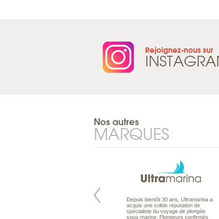
Rejoignez-nous sur
INSTAGR
Nos autres
MARQUES
Pacifique à la carte est le spécialiste
Depuis bientôt 30 ans, Ultramarina a
des voyages dans le Pacifique.
acquis une solide réputation de
Partez à l’autre bout du monde, en
spécialiste du voyage de plongée
séjour ou en croisière, pour
sous-marine. Plongeurs confirmés