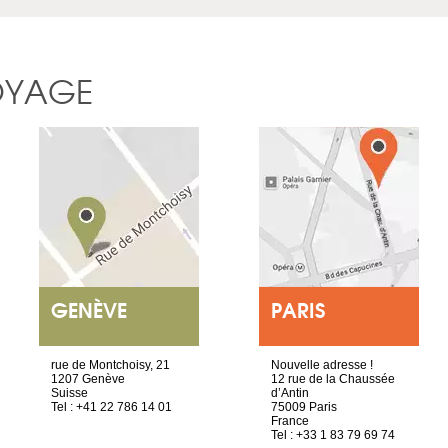
OYAGE
GENÈVE
PARIS
rue de Montchoisy, 21
Nouvelle adresse !
1207 Genève
12 rue de la Chaussée
Suisse
d’Antin
Tel : +41 22 786 14 01
75009 Paris
France
Tel : +33 1 83 79 69 74