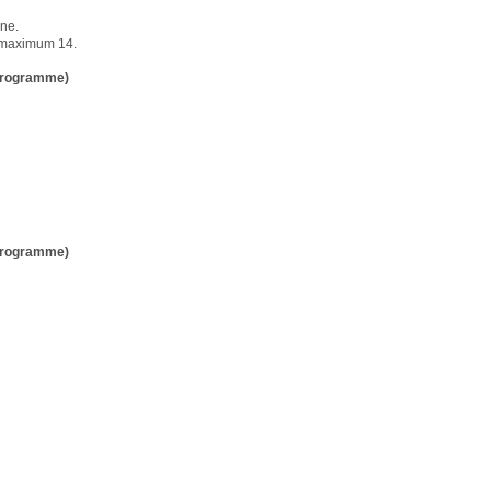
one.
, maximum 14.
 programme)
 programme)