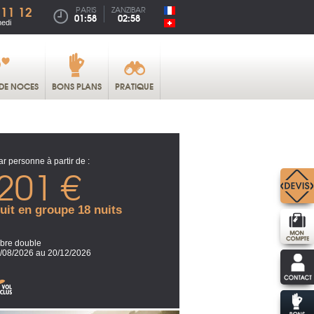
 11 12
PARIS
ZANZIBAR
01:58
02:58
medi
DE NOCES
BONS PLANS
PRATIQUE
ar personne à partir de :
201 €
uit en groupe 18 nuits
re double
/08/2026 au 20/12/2026