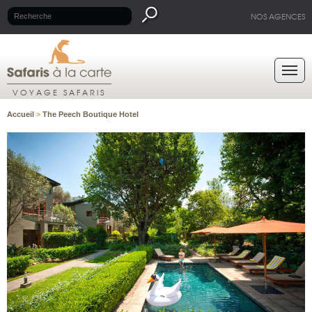
NOS AGENCES
VOYAGE SAFARIS
Accueil
>
The Peech Boutique Hotel