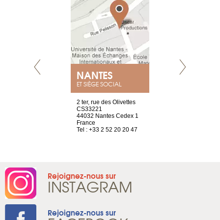
NANTES
GENÈV
ET SIÈGE SOCIAL
Saint-Exupéry
2 ter, rue des Olivettes
rue de Montc
n
CS33221
1207 Genèv
44032 Nantes Cedex 1
Suisse
 81 88 45 68
France
Tel : +41 22 
Tel : +33 2 52 20 20 47
Rejoignez-nous sur
INSTAGRAM
Rejoignez-nous sur