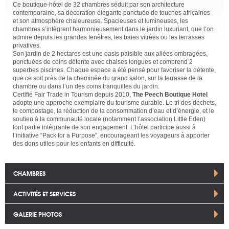
Ce boutique-hôtel de 32 chambres séduit par son architecture
contemporaine, sa décoration élégante ponctuée de touches africaines
et son atmosphère chaleureuse. Spacieuses et lumineuses, les
chambres s’intègrent harmonieusement dans le jardin luxuriant, que l’on
admire depuis les grandes fenêtres, les baies vitrées ou les terrasses
privatives.
Son jardin de 2 hectares est une oasis paisible aux allées ombragées,
ponctuées de coins détente avec chaises longues et comprend 2
superbes piscines. Chaque espace a été pensé pour favoriser la détente,
que ce soit près de la cheminée du grand salon, sur la terrasse de la
chambre ou dans l’un des coins tranquilles du jardin.
Certifié Fair Trade in Tourism depuis 2010,
The Peech Boutique Hotel
adopte une approche exemplaire du tourisme durable. Le tri des déchets,
le compostage, la réduction de la consommation d’eau et d’énergie, et le
soutien à la communauté locale (notamment l’association Little Eden)
font partie intégrante de son engagement. L’hôtel participe aussi à
l’initiative “Pack for a Purpose”, encourageant les voyageurs à apporter
des dons utiles pour les enfants en difficulté.
CHAMBRES
ACTIVITÉS ET SERVICES
GALERIE PHOTOS