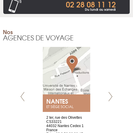
02 28 08 11 12
Du lundi au samedi
Nos
AGENCES DE VOYAGE
NANTES
GENÈV
ET SIÈGE SOCIAL
Saint-Exupéry
2 ter, rue des Olivettes
rue de Montc
n
CS33221
1207 Genèv
44032 Nantes Cedex 1
Suisse
 81 88 45 68
France
Tel : +41 22 