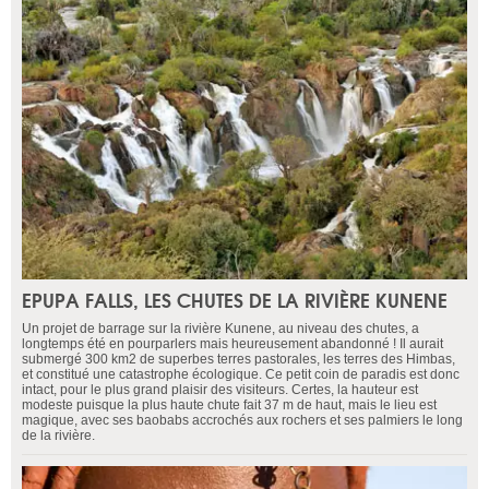
EPUPA FALLS, LES CHUTES DE LA RIVIÈRE KUNENE
Un projet de barrage sur la rivière Kunene, au niveau des chutes, a
longtemps été en pourparlers mais heureusement abandonné ! Il aurait
submergé 300 km2 de superbes terres pastorales, les terres des Himbas,
et constitué une catastrophe écologique. Ce petit coin de paradis est donc
intact, pour le plus grand plaisir des visiteurs. Certes, la hauteur est
modeste puisque la plus haute chute fait 37 m de haut, mais le lieu est
magique, avec ses baobabs accrochés aux rochers et ses palmiers le long
de la rivière.