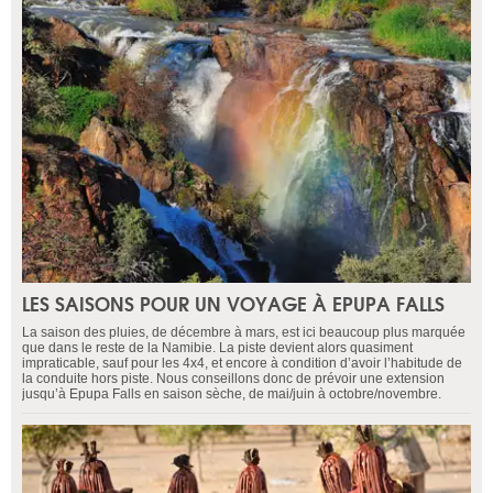
LES SAISONS POUR UN VOYAGE À EPUPA FALLS
La saison des pluies, de décembre à mars, est ici beaucoup plus marquée
que dans le reste de la Namibie. La piste devient alors quasiment
impraticable, sauf pour les 4x4, et encore à condition d’avoir l’habitude de
la conduite hors piste. Nous conseillons donc de prévoir une extension
jusqu’à Epupa Falls en saison sèche, de mai/juin à octobre/novembre.