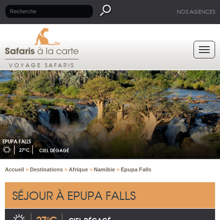
NOS AGENCES
VOYAGE SAFARIS
EPUPA FALLS
27°C
CIEL DÉGAGÉ
Accueil
>
Destinations
>
Afrique
>
Namibie
>
Epupa Falls
SÉJOUR À EPUPA FALLS
27°C