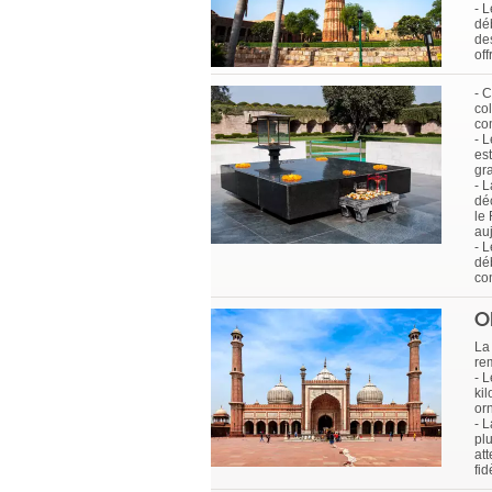
- 
dé
de
off
- 
co
co
- L
es
gr
- 
déc
le
auj
- 
déb
co
O
La 
re
- 
ki
or
- 
pl
at
fid