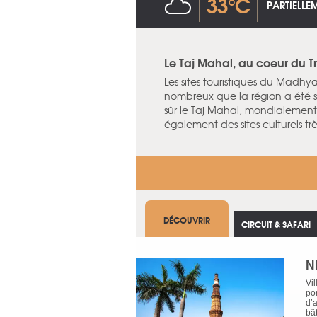
33°C
PARTIELL
Le Taj Mahal, au coeur du T
Les sites touristiques du Madhya 
nombreux que la région a été s
sûr le Taj Mahal, mondialement
également des sites culturels t
DÉCOUVRIR
CIRCUIT & SAFARI
N
Vi
po
d’
bât