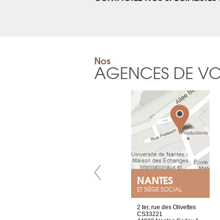
Nos
AGENCES DE V
LYON
NANTES
ET SIÈGE SOCIAL
4 rue A de Saint-Exupéry
2 ter, rue des Olivettes
69002 Lyon
CS33221