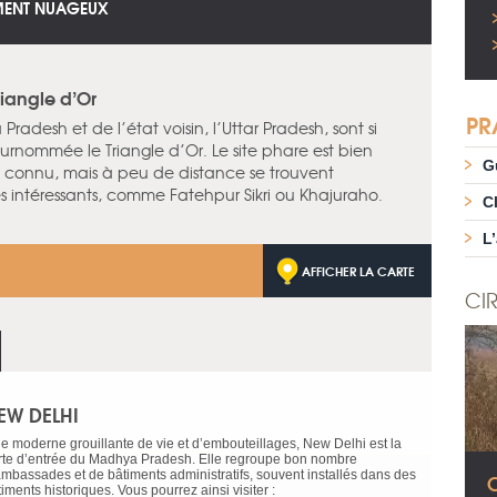
EMENT NUAGEUX
riangle d’Or
PR
Pradesh et de l’état voisin, l’Uttar Pradesh, sont si
urnommée le Triangle d’Or. Le site phare est bien
G
 connu, mais à peu de distance se trouvent
rès intéressants, comme Fatehpur Sikri ou Khajuraho.
C
L
AFFICHER LA CARTE
CIR
EW DELHI
lle moderne grouillante de vie et d’embouteillages, New Delhi est la
rte d’entrée du Madhya Pradesh. Elle regroupe bon nombre
ambassades et de bâtiments administratifs, souvent installés dans des
C
iments historiques. Vous pourrez ainsi visiter :