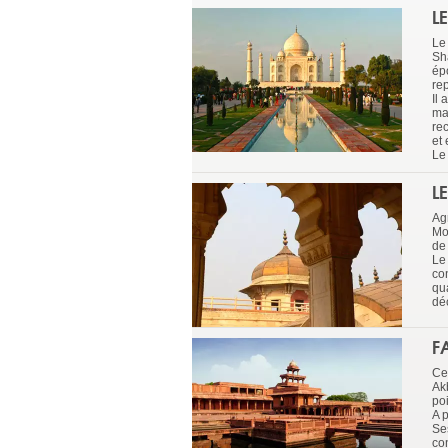
L
Le
Sh
ép
rep
Il
ma
re
et
Le
L
Agr
Mo
de 
Le
co
qu
déc
F
Ce
Akb
poi
A p
Se
con