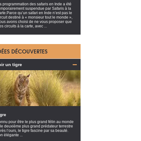
a programmation des safaris en Inde a été
emporairement suspendue par Safaris à la
arte.Parce qu’un safari en Inde n’est pas le
ircuit destiné à « monsieur tout le monde »,
ous avons choisi de ne vous proposer que
es circuits à la carte, avec ...
DÉES DÉCOUVERTES
ir un tigre
gre
nnu pour être le plus grand félin au monde
 le deuxième plus grand prédateur terrestre
rès l’ours, le tigre fascine par sa beauté.
n élégante ...