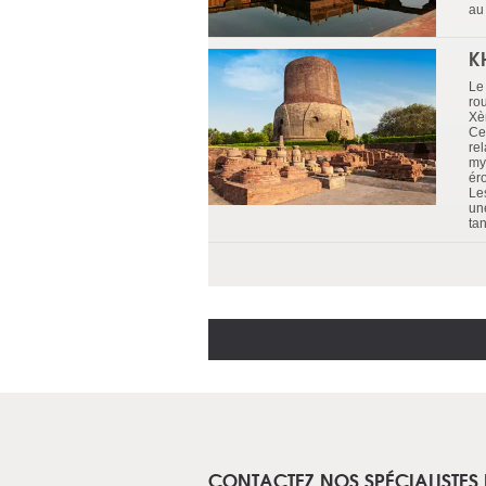
au
K
Le
ro
Xè
Ce
re
my
ér
Les
un
ta
CONTACTEZ NOS SPÉCIALISTES 