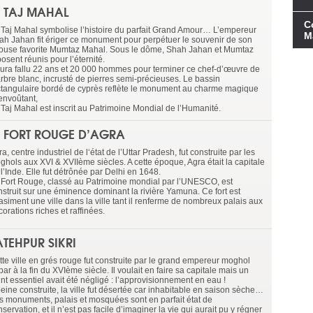
E TAJ MAHAL
C
 Taj Mahal symbolise l’histoire du parfait Grand Amour… L’empereur
M
ah Jahan fit ériger ce monument pour perpétuer le souvenir de son
ouse favorite Mumtaz Mahal. Sous le dôme, Shah Jahan et Mumtaz
osent réunis pour l’éternité.
 aura fallu 22 ans et 20 000 hommes pour terminer ce chef-d’œuvre de
rbre blanc, incrusté de pierres semi-précieuses. Le bassin
ctangulaire bordé de cyprès reflète le monument au charme magique
 envoûtant,
 Taj Mahal est inscrit au Patrimoine Mondial de l’Humanité.
E FORT ROUGE D’AGRA
a, centre industriel de l‘état de l’Uttar Pradesh, fut construite par les
ghols aux XVI & XVIIème siècles. A cette époque, Agra était la capitale
l’Inde. Elle fut détrônée par Delhi en 1648.
 Fort Rouge, classé au Patrimoine mondial par l’UNESCO, est
nstruit sur une éminence dominant la rivière Yamuna. Ce fort est
asiment une ville dans la ville tant il renferme de nombreux palais aux
orations riches et raffinées.
ATEHPUR SIKRI
tte ville en grés rouge fut construite par le grand empereur moghol
ar à la fin du XVIème siècle. Il voulait en faire sa capitale mais un
nt essentiel avait été négligé : l’approvisionnement en eau !
eine construite, la ville fut désertée car inhabitable en saison sèche…
s monuments, palais et mosquées sont en parfait état de
servation, et il n’est pas facile d’imaginer la vie qui aurait pu y régner