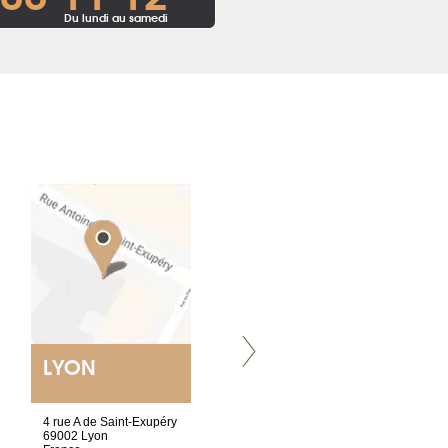
Du lundi au samedi
LYON
NANTES
ET SIÈGE SOCIAL
4 rue A de Saint-Exupéry
2 ter, rue des Olivettes
69002 Lyon
CS33221