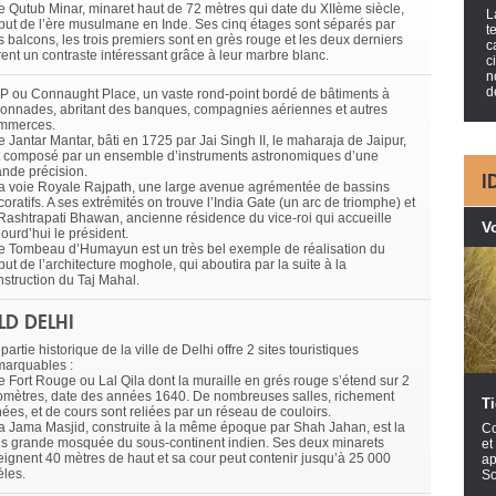
Le Qutub Minar, minaret haut de 72 mètres qui date du XIIème siècle,
L
but de l’ère musulmane en Inde. Ses cinq étages sont séparés par
t
s balcons, les trois premiers sont en grès rouge et les deux derniers
c
rent un contraste intéressant grâce à leur marbre blanc.
c
n
d
CP ou Connaught Place, un vaste rond-point bordé de bâtiments à
lonnades, abritant des banques, compagnies aériennes et autres
mmerces.
e Jantar Mantar, bâti en 1725 par Jai Singh II, le maharaja de Jaipur,
t composé par un ensemble d’instruments astronomiques d’une
ande précision.
I
La voie Royale Rajpath, une large avenue agrémentée de bassins
oratifs. A ses extrémités on trouve l’India Gate (un arc de triomphe) et
 Rashtrapati Bhawan, ancienne résidence du vice-roi qui accueille
Vo
ourd’hui le président.
Le Tombeau d’Humayun est un très bel exemple de réalisation du
ut de l’architecture moghole, qui aboutira par la suite à la
nstruction du Taj Mahal.
LD DELHI
partie historique de la ville de Delhi offre 2 sites touristiques
marquables :
Le Fort Rouge ou Lal Qila dont la muraille en grés rouge s’étend sur 2
lomètres, date des années 1640. De nombreuses salles, richement
Ti
nées, et de cours sont reliées par un réseau de couloirs.
La Jama Masjid, construite à la même époque par Shah Jahan, est la
Co
us grande mosquée du sous-continent indien. Ses deux minarets
et
teignent 40 mètres de haut et sa cour peut contenir jusqu’à 25 000
ap
èles.
So