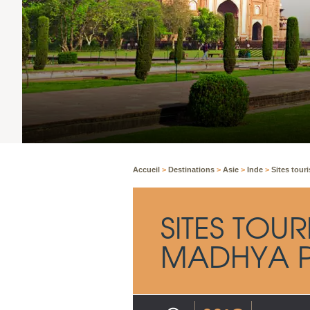
Accueil
>
Destinations
>
Asie
>
Inde
>
Sites tour
SITES TOUR
MADHYA 