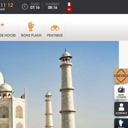
 11 12
PARIS
ZANZIBAR
07:16
08:16
medi
DE NOCES
BONS PLANS
PRATIQUE