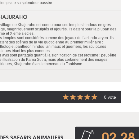
 temps de sa splendeur passée.
HAJURAHO
 village de Khajuraho est connu pour ses temples hindous en grès
uge, magnifiquement sculptés et ajourés. Ils datent pour la plupart des
me et XIème siècles.
s temples sont considérés comme des joyaux de l’art indo-aryen. Ils
latent des scènes de la vie quotidienne au premier millénaire :
thologie, panthéon hindou, animaux et guerriers, les sculptures
otiques étant les plus connues.
 avis sont partagés quant à la signification de cet érotisme : peut-être
e illustration du Kama Sutra, mais plus certainement des images
ntriques, Khajuraho étant le berceau du Tantrisme.
0 vote
02 28
DES SAFARIS ANIMALIERS