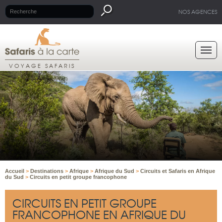
NOS AGENCES
VOYAGE SAFARIS
Accueil
>
Destinations
>
Afrique
>
Afrique du Sud
>
Circuits et Safaris en Afrique
du Sud
>
Circuits en petit groupe francophone
CIRCUITS EN PETIT GROUPE
FRANCOPHONE EN AFRIQUE DU