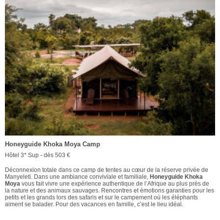
Honeyguide Khoka Moya Camp
Hôtel 3* Sup - dès 503 €
Déconnexion totale dans ce camp de tentes au cœur de la réserve privée de
Manyeleti. Dans une ambiance conviviale et familiale,
Honeyguide Khoka
Moya
vous fait vivre une expérience authentique de l’Afrique au plus près de
la nature et des animaux sauvages. Rencontres et émotions garanties pour les
petits et les grands lors des safaris et sur le campement où les éléphants
aiment se balader. Pour des vacances en famille, c’est le lieu idéal.