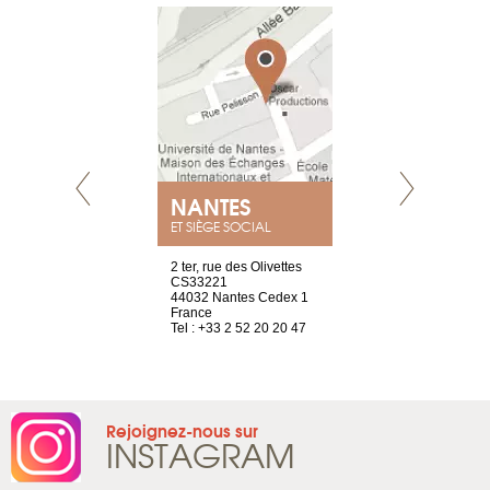
NANTES
GENÈV
ET SIÈGE SOCIAL
Saint-Exupéry
2 ter, rue des Olivettes
rue de Montc
n
CS33221
1207 Genèv
44032 Nantes Cedex 1
Suisse
 81 88 45 68
France
Tel : +41 22 
Tel : +33 2 52 20 20 47
Rejoignez-nous sur
INSTAGRAM