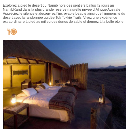
Explorez à pied le désert du Namib hors des sentiers battus ! 2 jours au
NamibRand dans la plus grande réserve naturelle privée d’Afrique Australe.
Appréciez le silence et découvrez l’incroyable beauté ainsi que l’immensité du
désert avec la randonnée guidée Tok Tokkie Trails. Vivez une expérience
extraordinaire à pied au milieu des dunes de sable et dormez à la belle étoile !