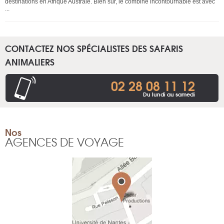
destinations en Afrique Australe. Bien sûr, le combiné incontournable est avec
...
CONTACTEZ NOS SPÉCIALISTES DES SAFARIS
ANIMALIERS
02 28 08 11 12
Du lundi au samedi
Nos
AGENCES DE VOYAGE