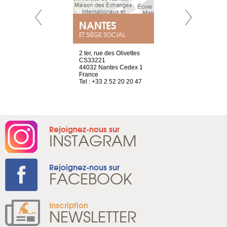
NANTES
GENÈV
ET SIÈGE SOCIAL
Saint-Exupéry
2 ter, rue des Olivettes
rue de Montc
n
CS33221
1207 Genèv
44032 Nantes Cedex 1
Suisse
 81 88 45 68
France
Tel : +41 22 
Tel : +33 2 52 20 20 47
Rejoignez-nous sur
INSTAGRAM
Rejoignez-nous sur
FACEBOOK
Inscription
NEWSLETTER