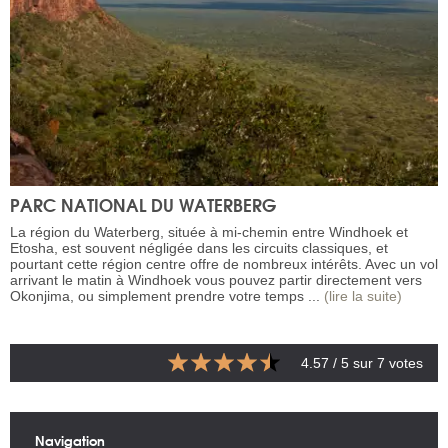
PARC NATIONAL DU WATERBERG
La région du Waterberg, située à mi-chemin entre Windhoek et
Etosha, est souvent négligée dans les circuits classiques, et
pourtant cette région centre offre de nombreux intérêts. Avec un vol
arrivant le matin à Windhoek vous pouvez partir directement vers
Okonjima, ou simplement prendre votre temps ...
(lire la suite)
4.57
/ 5 sur
7
votes
Navigation