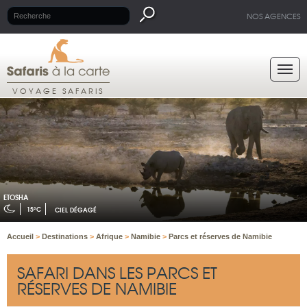
NOS AGENCES
VOYAGE SAFARIS
ETOSHA
15°C
CIEL DÉGAGÉ
Accueil
>
Destinations
>
Afrique
>
Namibie
>
Parcs et réserves de Namibie
SAFARI DANS LES PARCS ET
RÉSERVES DE NAMIBIE