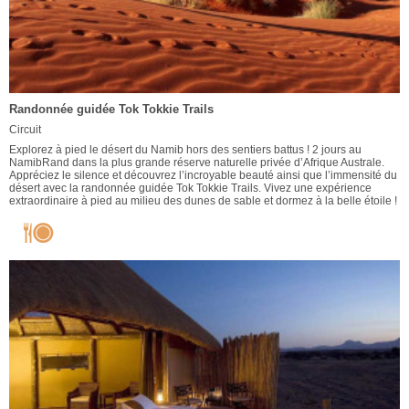
Randonnée guidée Tok Tokkie Trails
Circuit
Explorez à pied le désert du Namib hors des sentiers battus ! 2 jours au
NamibRand dans la plus grande réserve naturelle privée d’Afrique Australe.
Appréciez le silence et découvrez l’incroyable beauté ainsi que l’immensité du
désert avec la randonnée guidée Tok Tokkie Trails. Vivez une expérience
extraordinaire à pied au milieu des dunes de sable et dormez à la belle étoile !