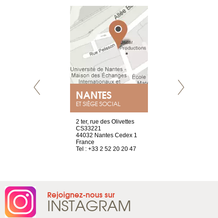
NANTES
GENÈV
ET SIÈGE SOCIAL
Saint-Exupéry
2 ter, rue des Olivettes
rue de Montc
n
CS33221
1207 Genèv
44032 Nantes Cedex 1
Suisse
 81 88 45 68
France
Tel : +41 22 
Tel : +33 2 52 20 20 47
Rejoignez-nous sur
INSTAGRAM