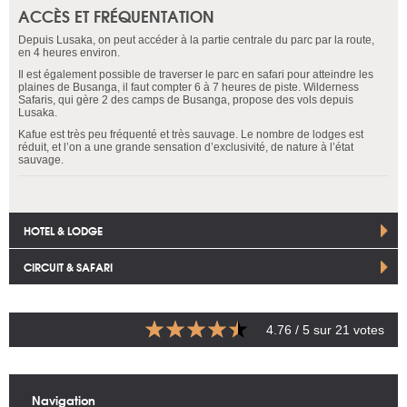
ACCÈS ET FRÉQUENTATION
Depuis Lusaka, on peut accéder à la partie centrale du parc par la route,
en 4 heures environ.
Il est également possible de traverser le parc en safari pour atteindre les
plaines de Busanga, il faut compter 6 à 7 heures de piste. Wilderness
Safaris, qui gère 2 des camps de Busanga, propose des vols depuis
Lusaka.
Kafue est très peu fréquenté et très sauvage. Le nombre de lodges est
réduit, et l’on a une grande sensation d’exclusivité, de nature à l’état
sauvage.
HOTEL & LODGE
CIRCUIT & SAFARI
4.76
/ 5 sur
21
votes
Navigation