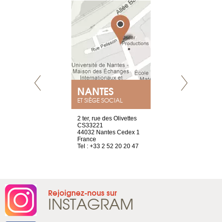
NANTES
GENÈV
ET SIÈGE SOCIAL
Saint-Exupéry
2 ter, rue des Olivettes
rue de Montc
n
CS33221
1207 Genèv
44032 Nantes Cedex 1
Suisse
 81 88 45 68
France
Tel : +41 22 
Tel : +33 2 52 20 20 47
Rejoignez-nous sur
INSTAGRAM