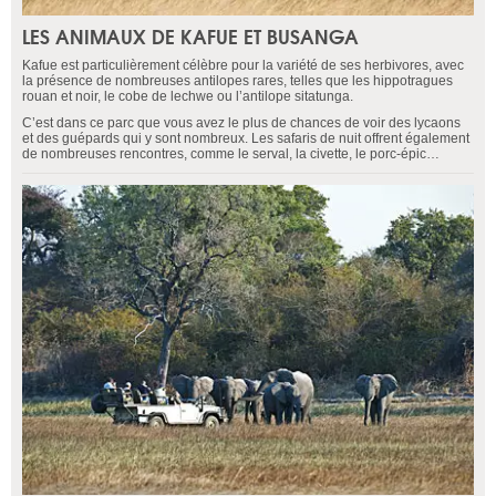
LES ANIMAUX DE KAFUE ET BUSANGA
Kafue est particulièrement célèbre pour la variété de ses herbivores, avec
la présence de nombreuses antilopes rares, telles que les hippotragues
rouan et noir, le cobe de lechwe ou l’antilope sitatunga.
C’est dans ce parc que vous avez le plus de chances de voir des lycaons
et des guépards qui y sont nombreux. Les safaris de nuit offrent également
de nombreuses rencontres, comme le serval, la civette, le porc-épic…