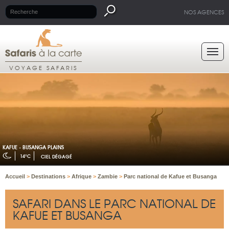
NOS AGENCES
VOYAGE SAFARIS
KAFUE - BUSANGA PLAINS
14°C
CIEL DÉGAGÉ
Accueil
>
Destinations
>
Afrique
>
Zambie
>
Parc national de Kafue et Busanga
SAFARI DANS LE PARC NATIONAL DE
KAFUE ET BUSANGA