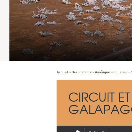
Accueil
>
Destinations
>
Amérique
>
Equateur -
CIRCUIT E
GALAPAG