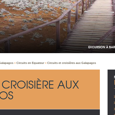
EXCURSION À BA
 Galapagos
>
Circuits en Equateur
>
Circuits et croisières aux Galapagos
T CROISIÈRE AUX
OS