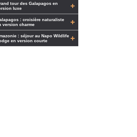
rand tour des Galapagos en
ersion luxe
alapagos : croisière naturaliste
n version charme
mazonie : séjour au Napo Wildlife
odge en version courte