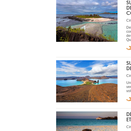
S
D
C
Cir
De
co
de
Qui
S
D
Cir
Un
ver
vo
D
E
Cir