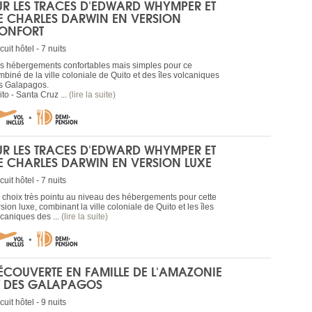
UR LES TRACES D'EDWARD WHYMPER ET
E CHARLES DARWIN EN VERSION
ONFORT
cuit hôtel - 7 nuits
s hébergements confortables mais simples pour ce
mbiné de la ville coloniale de Quito et des îles volcaniques
s Galapagos.
to - Santa Cruz ...
(lire la suite)
UR LES TRACES D'EDWARD WHYMPER ET
E CHARLES DARWIN EN VERSION LUXE
cuit hôtel - 7 nuits
 choix très pointu au niveau des hébergements pour cette
sion luxe, combinant la ville coloniale de Quito et les îles
lcaniques des ...
(lire la suite)
ÉCOUVERTE EN FAMILLE DE L'AMAZONIE
T DES GALAPAGOS
cuit hôtel - 9 nuits