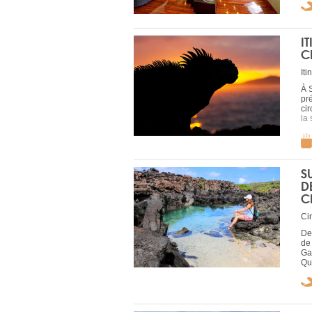
I
C
Iti
À 
pré
cir
la 
S
D
C
Cir
De
de 
Ga
Qui