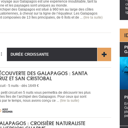
-
 voyage aux Galapagos est une expérience inoubliable, tant la
c
une et les paysages sont uniques au monde.
f
archipel des Galapagos est situé à 960 km au large des côtes
i
uatoriennes, à cheval sur la ligne de l’équateur. Les Galapagos
t composées de 13 îles principales, de 6 îlots et de ...
(lire la suite)
I
P
G
 :
DURÉE CROISSANTE
ÉCOUVERTE DES GALAPAGOS : SANTA
RUZ ET SAN CRISTOBAL
cuit - 5 nuits - dès 1649 €
petit circuit en 5 nuits vous permettra de découvrir les plus
lles îles de l’archipel des Galapagos. Pour ceux qui sont
P
is par le temps, nous avons conçu ce ...
(lire la suite)
En
Ga
pl
pe
ALAPAGOS : CROISIÈRE NATURALISTE