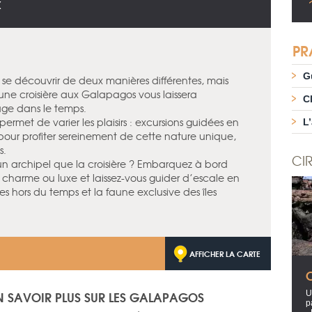
X
PR
G
se découvrir de deux manières différentes, mais
 une croisière aux Galapagos vous laissera
C
yage dans le temps.
 permet de varier les plaisirs : excursions guidées en
L
pour profiter sereinement de cette nature unique,
s.
CIR
un archipel que la croisière ? Embarquez à bord
 charme ou luxe et laissez-vous guider d’escale en
s hors du temps et la faune exclusive des îles
AFFICHER LA CARTE
N SAVOIR PLUS SUR LES GALAPAGOS
U
p