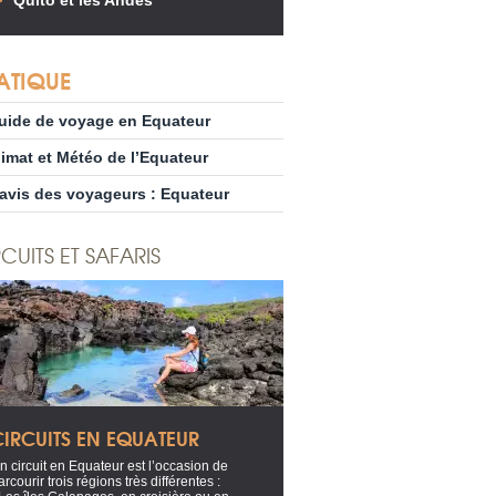
Quito et les Andes
ATIQUE
uide de voyage en Equateur
limat et Météo de l’Equateur
’avis des voyageurs : Equateur
CUITS ET SAFARIS
CIRCUITS EN EQUATEUR
n circuit en Equateur est l’occasion de
arcourir trois régions très différentes :