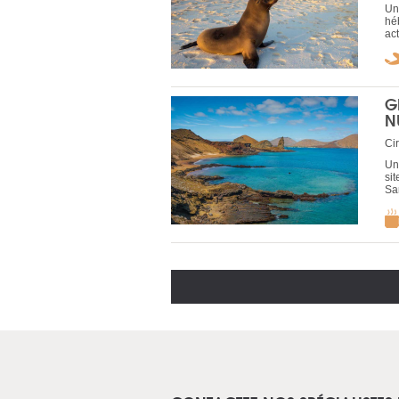
Un
hé
act
G
N
Cir
Un
sit
Sa