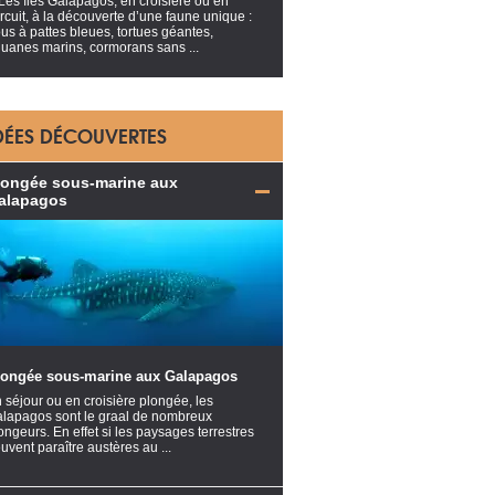
 Les îles Galapagos, en croisière ou en
ircuit, à la découverte d’une faune unique :
ous à pattes bleues, tortues géantes,
guanes marins, cormorans sans ...
DÉES DÉCOUVERTES
longée sous-marine aux
alapagos
longée sous-marine aux Galapagos
 séjour ou en croisière plongée, les
lapagos sont le graal de nombreux
ongeurs. En effet si les paysages terrestres
uvent paraître austères au ...