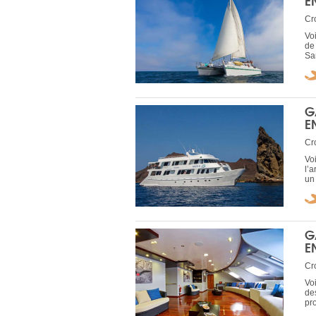
E
Cro
Vo
de
Sa
G
E
Cro
Vo
l’
un
G
E
Cro
Vo
de
pr