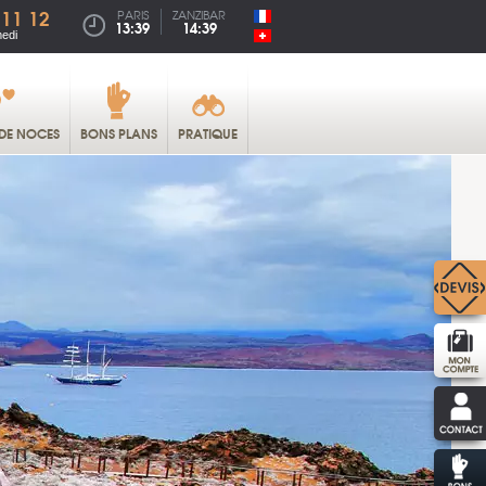
 11 12
PARIS
ZANZIBAR
13:39
14:39
medi
DE NOCES
BONS PLANS
PRATIQUE