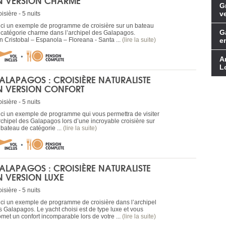
N VERSION CHARME
G
v
isière - 5 nuits
ici un exemple de programme de croisière sur un bateau
G
 catégorie charme dans l’archipel des Galapagos.
n Cristobal – Espanola – Floreana - Santa ...
(lire la suite)
e
A
L
ALAPAGOS : CROISIÈRE NATURALISTE
N VERSION CONFORT
isière - 5 nuits
ici un exemple de programme qui vous permettra de visiter
archipel des Galapagos lors d’une incroyable croisière sur
 bateau de catégorie ...
(lire la suite)
ALAPAGOS : CROISIÈRE NATURALISTE
N VERSION LUXE
isière - 5 nuits
ici un exemple de programme de croisière dans l’archipel
s Galapagos. Le yacht choisi est de type luxe et vous
omet un confort incomparable lors de votre ...
(lire la suite)