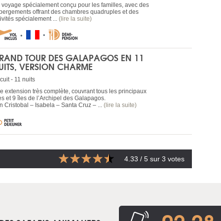
 voyage spécialement conçu pour les familles, avec des
bergements offrant des chambres quadruples et des
ivités spécialement ...
(lire la suite)
RAND TOUR DES GALAPAGOS EN 11
UITS, VERSION CHARME
cuit - 11 nuits
e extension très complète, couvrant tous les principaux
es et 9 îles de l’Archipel des Galapagos.
n Cristobal – Isabela – Santa Cruz – ...
(lire la suite)
4.33
/ 5 sur
3
votes