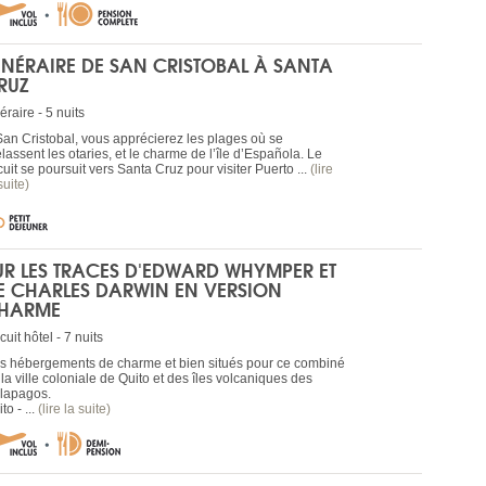
TINÉRAIRE DE SAN CRISTOBAL À SANTA
RUZ
néraire - 5 nuits
San Cristobal, vous apprécierez les plages où se
lassent les otaries, et le charme de l’île d’Española. Le
cuit se poursuit vers Santa Cruz pour visiter Puerto ...
(lire
suite)
UR LES TRACES D'EDWARD WHYMPER ET
E CHARLES DARWIN EN VERSION
HARME
cuit hôtel - 7 nuits
s hébergements de charme et bien situés pour ce combiné
la ville coloniale de Quito et des îles volcaniques des
lapagos.
to - ...
(lire la suite)