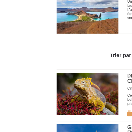
Un
fa
L’
éq
son
Trier par
D
C
Cir
Ce 
be
pr
G